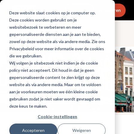
Menu
Abonneren
Deze website slaat cookies op je computer op.
Deze cookies worden gebruikt om je
websitebezoek te verbeteren en meer
gepersonaliseerde diensten aan je aan te bieden,
Blog - Entree
zowel op deze website als via andere media. Zie ons
Privacybeleid voor meer informatie over de cookies
die we gebruiken.
Wij volgen je sitebezoek niet indien je de cookie
policy niet accepteert. Dit houd in dat je geen
gepersonaliseerde content te zien krijgt op deze
website als via andere media. Maar om te voldoen
aan je voorkeuren moeten we één kleine cookie
gebruiken zodat je niet vaker wordt gevraagd om
deze keus te maken.
Cookie-instellingen
Tags:
personeel
,
bedrijfsvoering
Accepteren
Weigeren
Gepubliceerd op: 30 juli 2024