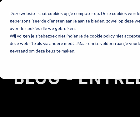
Deze website slaat cookies op je computer op. Deze cookies word
Hét platform voor
gepersonaliseerde diensten aan je aan te bieden, zowel op deze web
de horeca
over de cookies die we gebruiken.
Wij volgen je sitebezoek niet indien je de cookie policy niet accept
deze website als via andere media. Maar om te voldoen aan je voor
gevraagd om deze keus te maken.
Home
BLOG - ENTRE