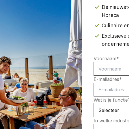
De nieuwst
Horeca
Culinaire en
Exclusieve 
onderneme
Voornaam
*
E-mailadres
*
Wat is je functi
In welke indust