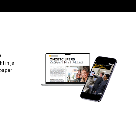
)
t in je
epaper