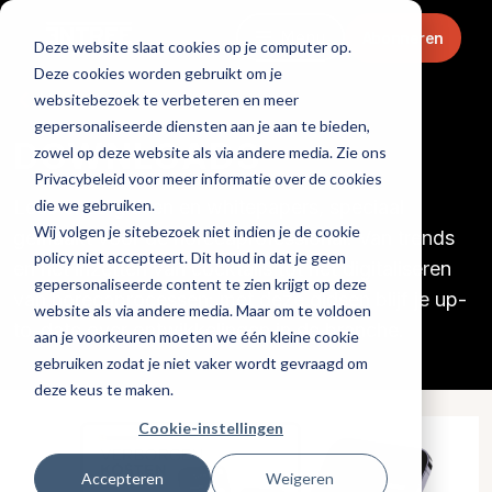
Menu
Abonneren
Deze website slaat cookies op je computer op.
Deze cookies worden gebruikt om je
Home
websitebezoek te verbeteren en meer
gepersonaliseerde diensten aan je aan te bieden,
DOWNLOADS
zowel op deze website als via andere media. Zie ons
Privacybeleid voor meer informatie over de cookies
die we gebruiken.
Lees onze gidsen en whitepapers, speciaal
Wij volgen je sitebezoek niet indien je de cookie
gemaakt voor de horecaprofessional. Van trends
policy niet accepteert. Dit houd in dat je geen
en het inzetten van cocktails tot het digitaliseren
gepersonaliseerde content te zien krijgt op deze
van horecaprocessen: met deze gidsen blijf je up-
website als via andere media. Maar om te voldoen
to-date over ontwikkelingen in de branche.
aan je voorkeuren moeten we één kleine cookie
gebruiken zodat je niet vaker wordt gevraagd om
deze keus te maken.
Cookie-instellingen
Accepteren
Weigeren