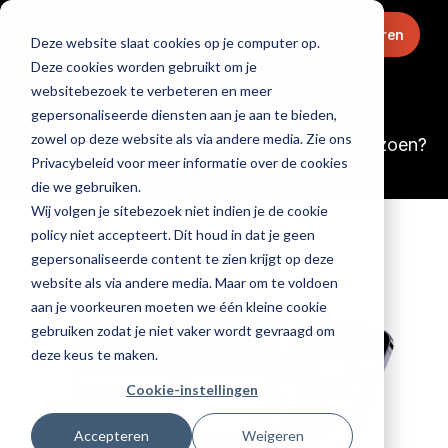
Menu
Abonneren
Deze website slaat cookies op je computer op.
Deze cookies worden gebruikt om je
TERRASGIDS 2025
websitebezoek te verbeteren en meer
gepersonaliseerde diensten aan je aan te bieden,
zowel op deze website als via andere media. Zie ons
Wat staat de horeca te wachten dit terrasseizoen?
Privacybeleid voor meer informatie over de cookies
die we gebruiken.
Wij volgen je sitebezoek niet indien je de cookie
policy niet accepteert. Dit houd in dat je geen
gepersonaliseerde content te zien krijgt op deze
website als via andere media. Maar om te voldoen
aan je voorkeuren moeten we één kleine cookie
gebruiken zodat je niet vaker wordt gevraagd om
deze keus te maken.
Cookie-instellingen
Accepteren
Weigeren