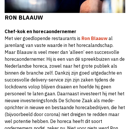
RON BLAAUW
Chef-kok en horecaondernemer
Met vier goedlopende restaurants is
Ron Blaauw
al
jarenlang van vaste waarde in het horecalandschap.
Maar Blaauw is veel meer dan ‘alleen’ een succesvolle
horecaondernemer. Hij is een van dé spreekbuizen van de
Nederlandse horeca, zowel naar het grote publiek als
binnen de branche zelf. Dankzij zijn goed uitgedachte en
succesvolle delivery-service zijn zijn zaken tijdens de
lockdowns volop blijven draaien en hoefde hij geen
personeel te laten gaan. Daarnaast investeert hij met het
nieuwe investeringsfonds De Schone Zaak als mede-
oprichter in nieuwe en bestaande horecabedrijven, die het
(bijvoorbeeld door corona) niet dreigen te redden maar
wel potentie hebben. De horeca heeft dit soort
ondernemers nodig, zeker nu. Niet voor niets werd Ron