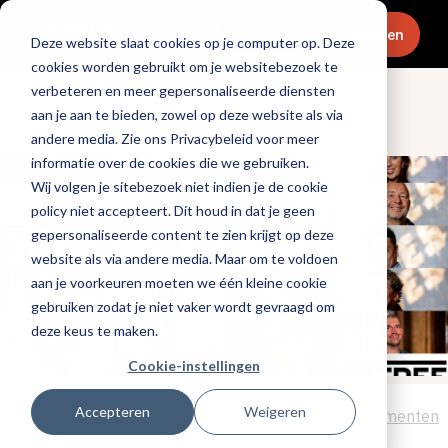
Menu
Abonneren
Deze website slaat cookies op je computer op. Deze
cookies worden gebruikt om je websitebezoek te
verbeteren en meer gepersonaliseerde diensten
aan je aan te bieden, zowel op deze website als via
Entree Awards
andere media. Zie ons Privacybeleid voor meer
informatie over de cookies die we gebruiken.
Wij volgen je sitebezoek niet indien je de cookie
policy niet accepteert. Dit houd in dat je geen
gepersonaliseerde content te zien krijgt op deze
website als via andere media. Maar om te voldoen
aan je voorkeuren moeten we één kleine cookie
gebruiken zodat je niet vaker wordt gevraagd om
deze keus te maken.
Cookie-instellingen
Accepteren
Weigeren
Tags:
entree awards 2022
,
entree awards
,
evenementen
Gepubliceerd op: 25 augustus 2022