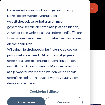
Menu
Abonneren
Deze website slaat cookies op je computer op.
Deze cookies worden gebruikt om je
Home
websitebezoek te verbeteren en meer
gepersonaliseerde diensten aan je aan te bieden,
ENTREE AWARDS
zowel op deze website als via andere media. Zie ons
Privacybeleid voor meer informatie over de cookies
die we gebruiken.
Wij volgen je sitebezoek niet indien je de cookie
policy niet accepteert. Dit houd in dat je geen
gepersonaliseerde content te zien krijgt op deze
website als via andere media. Maar om te voldoen
aan je voorkeuren moeten we één kleine cookie
ALLES OVER ENTREE-
gebruiken zodat je niet vaker wordt gevraagd om
AWARDS
deze keus te maken.
Cookie-instellingen
Alles
Entree Awards
Accepteren
Weigeren