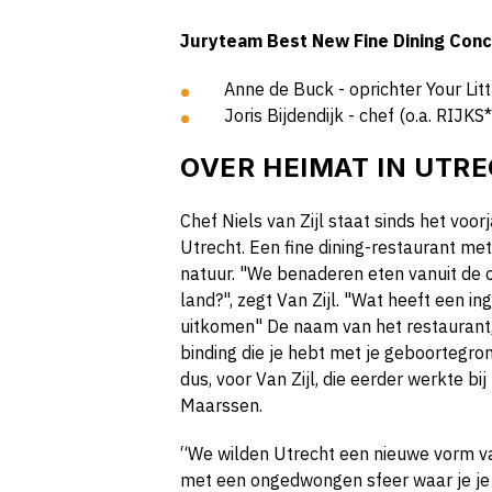
Juryteam Best New Fine Dining Con
Anne de Buck - oprichter Your Lit
Joris Bijdendijk - chef (o.a. RIJK
OVER
HEIMAT IN UTR
Chef Niels van Zijl staat sinds het voor
Utrecht. Een fine dining-restaurant me
natuur. "We benaderen eten vanuit de o
land?", zegt Van Zijl. "Wat heeft een i
uitkomen" De naam van het restaurant,
binding die je hebt met je geboortegrond
dus, voor Van Zijl, die eerder werkte bij
Maarssen.
“We wilden Utrecht een nieuwe vorm van
met een ongedwongen sfeer waar je je d