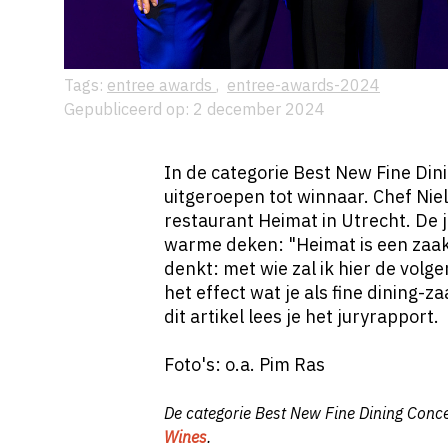
Tags:
entree awards
,
entree-awards-2024
Gepubliceerd op: 2 december 2024
In de categorie
Best New Fine Din
uitgeroepen tot winnaar.
Chef Niel
restaurant
Heimat
in Utrecht. De 
warme deken: "
Heimat is een zaak
denkt: met wie zal ik hier de volg
het effect wat je als fine dining-
dit artikel lees je het juryrapport.
Foto's: o.a. Pim Ras
De categorie Best New Fine Dining Conc
Wines
.