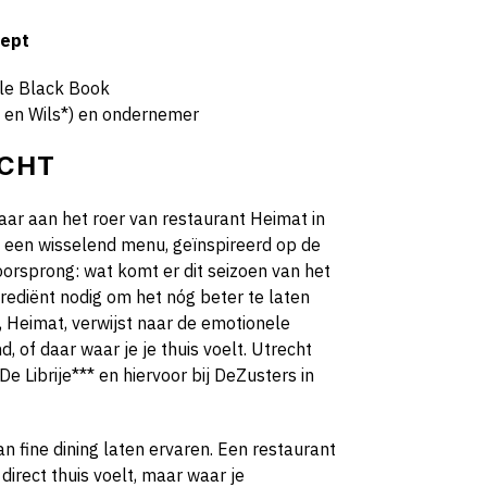
cept
tle Black Book
S* en Wils*) en ondernemer
ECHT
jaar aan het roer van restaurant
Heimat
in
t een wisselend menu, geïnspireerd op de
orsprong: wat komt er dit seizoen van het
ngrediënt nodig om het nóg beter te laten
 Heimat, verwijst naar de emotionele
, of daar waar je je thuis voelt. Utrecht
 De Librije*** en hiervoor bij DeZusters in
 fine dining laten ervaren. Een restaurant
irect thuis voelt, maar waar je