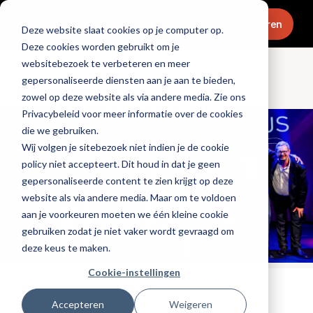
Menu
Abonneren
Deze website slaat cookies op je computer op.
Deze cookies worden gebruikt om je
websitebezoek te verbeteren en meer
gepersonaliseerde diensten aan je aan te bieden,
Entree Awards
zowel op deze website als via andere media. Zie ons
Privacybeleid voor meer informatie over de cookies
die we gebruiken.
Wij volgen je sitebezoek niet indien je de cookie
policy niet accepteert. Dit houd in dat je geen
gepersonaliseerde content te zien krijgt op deze
website als via andere media. Maar om te voldoen
aan je voorkeuren moeten we één kleine cookie
gebruiken zodat je niet vaker wordt gevraagd om
deze keus te maken.
Cookie-instellingen
Tags:
entree-awards-2024
Accepteren
Weigeren
Gepubliceerd op: 2 december 2024