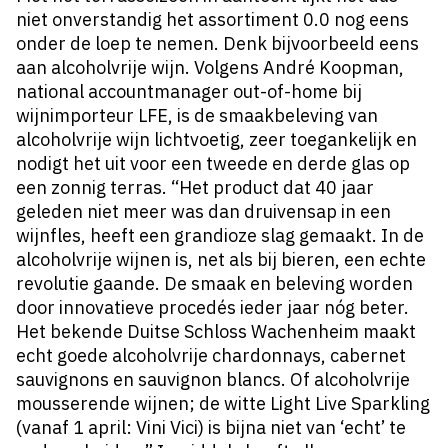
niet onverstandig het assortiment 0.0 nog eens
onder de loep te nemen. Denk bijvoorbeeld eens
aan alcoholvrije wijn. Volgens André Koopman,
national accountmanager out-of-home bij
wijnimporteur LFE, is de smaakbeleving van
alcoholvrije wijn lichtvoetig, zeer toegankelijk en
nodigt het uit voor een tweede en derde glas op
een zonnig terras. “Het product dat 40 jaar
geleden niet meer was dan druivensap in een
wijnfles, heeft een grandioze slag gemaakt. In de
alcoholvrije wijnen is, net als bij bieren, een echte
revolutie gaande. De smaak en beleving worden
door innovatieve procedés ieder jaar nóg beter.
Het bekende Duitse Schloss Wachenheim maakt
echt goede alcoholvrije chardonnays, cabernet
sauvignons en sauvignon blancs. Of alcoholvrije
mousserende wijnen; de witte Light Live Sparkling
(vanaf 1 april: Vini Vici) is bijna niet van ‘echt’ te