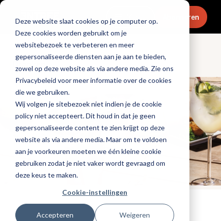
Menu
Abonneren
Deze website slaat cookies op je computer op.
Deze cookies worden gebruikt om je
websitebezoek te verbeteren en meer
gepersonaliseerde diensten aan je aan te bieden,
Dranken
zowel op deze website als via andere media. Zie ons
Privacybeleid voor meer informatie over de cookies
die we gebruiken.
Wij volgen je sitebezoek niet indien je de cookie
policy niet accepteert. Dit houd in dat je geen
gepersonaliseerde content te zien krijgt op deze
website als via andere media. Maar om te voldoen
aan je voorkeuren moeten we één kleine cookie
gebruiken zodat je niet vaker wordt gevraagd om
deze keus te maken.
Cookie-instellingen
Tags:
alcoholvrij
Accepteren
Weigeren
Gepubliceerd op: 22 april 2019