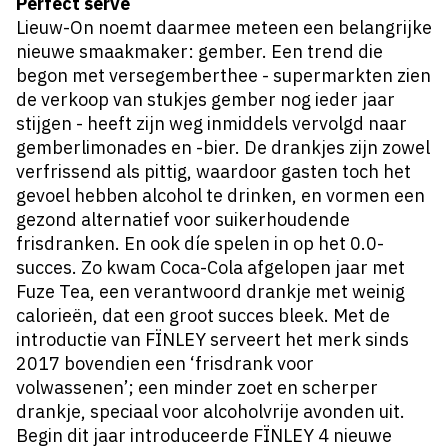
Perfect serve
Lieuw-On noemt daarmee meteen een belangrijke
nieuwe smaakmaker: gember. Een trend die
begon met versegemberthee - supermarkten zien
de verkoop van stukjes gember nog ieder jaar
stijgen - heeft zijn weg inmiddels vervolgd naar
gemberlimonades en -bier. De drankjes zijn zowel
verfrissend als pittig, waardoor gasten toch het
gevoel hebben alcohol te drinken, en vormen een
gezond alternatief voor suikerhoudende
frisdranken. En ook díe spelen in op het 0.0-
succes. Zo kwam Coca-Cola afgelopen jaar met
Fuze Tea, een verantwoord drankje met weinig
calorieën, dat een groot succes bleek. Met de
introductie van FÏNLEY serveert het merk sinds
2017 bovendien een ‘frisdrank voor
volwassenen’; een minder zoet en scherper
drankje, speciaal voor alcoholvrije avonden uit.
Begin dit jaar introduceerde FÏNLEY 4 nieuwe