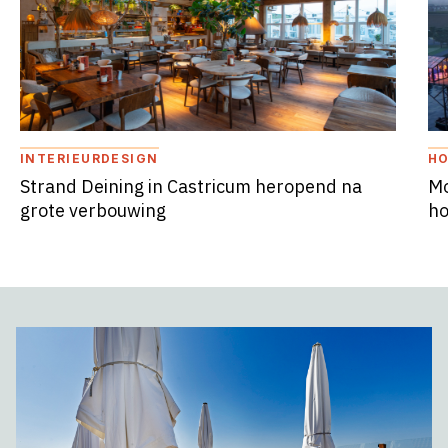
INTERIEURDESIGN
HO
Strand Deining in Castricum heropend na
Mo
grote verbouwing
ho