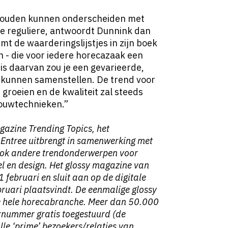
 zouden kunnen onderscheiden met
 de reguliere, antwoordt Dunnink dan
emt de waarderingslijstjes in zijn boek
n - die voor iedere horecazaak een
is daarvan zou je een gevarieerde,
t kunnen samenstellen. De trend voor
groeien en de kwaliteit zal steeds
rouwtechnieken.”
agazine
Trending Topics
, het
ntree uitbrengt in samenwerking met
ook andere trendonderwerpen voor
l en design. Het glossy magazine van
1 februari en sluit aan op de digitale
bruari plaatsvindt. De eenmalige glossy
de hele horecabranche. Meer dan 50.000
arnummer gratis toegestuurd (de
le ‘prime’ bezoekers/relaties van