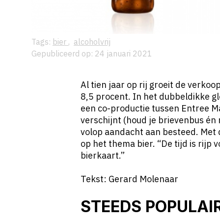
Tags:
bier
,
alcoholvrij
Gepubliceerd op: 24 januari 2021
Al tien jaar op rij groeit de verkoo
8,5 procent. In het dubbeldikke g
een co-productie tussen Entree M
verschijnt (houd je brievenbus én 
volop aandacht aan besteed. Met d
op het thema bier. “De tijd is rijp 
bierkaart.”
Tekst: Gerard Molenaar
STEEDS POPULAI