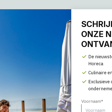
SCHRIJ
ONZE N
ONTVAN
De nieuwst
Horeca
Culinaire en
Exclusieve 
onderneme
Voornaam
*