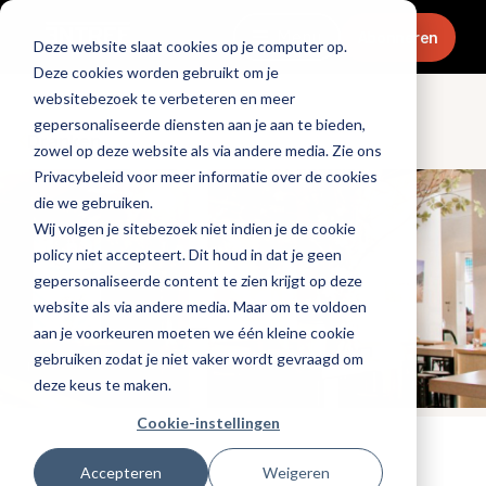
Menu
Abonneren
Deze website slaat cookies op je computer op.
Deze cookies worden gebruikt om je
websitebezoek te verbeteren en meer
gepersonaliseerde diensten aan je aan te bieden,
Dranken
zowel op deze website als via andere media. Zie ons
Privacybeleid voor meer informatie over de cookies
die we gebruiken.
Wij volgen je sitebezoek niet indien je de cookie
policy niet accepteert. Dit houd in dat je geen
gepersonaliseerde content te zien krijgt op deze
website als via andere media. Maar om te voldoen
aan je voorkeuren moeten we één kleine cookie
gebruiken zodat je niet vaker wordt gevraagd om
deze keus te maken.
Cookie-instellingen
Tags:
alcoholvrij
Accepteren
Weigeren
Gepubliceerd op: 1 januari 2020