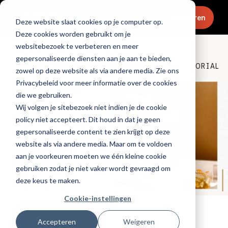
Menu
Abonneren
Deze website slaat cookies op je computer op.
Deze cookies worden gebruikt om je
websitebezoek te verbeteren en meer
gepersonaliseerde diensten aan je aan te bieden,
Dranken
ADVERTORIAL
zowel op deze website als via andere media. Zie ons
Privacybeleid voor meer informatie over de cookies
die we gebruiken.
Wij volgen je sitebezoek niet indien je de cookie
policy niet accepteert. Dit houd in dat je geen
gepersonaliseerde content te zien krijgt op deze
website als via andere media. Maar om te voldoen
aan je voorkeuren moeten we één kleine cookie
gebruiken zodat je niet vaker wordt gevraagd om
deze keus te maken.
Cookie-instellingen
Tags:
promotioneel
Accepteren
Weigeren
Gepubliceerd op: 26 april 2024