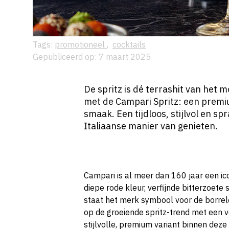
Tags:
promotioneel
,
cocktails
Gepubliceerd op: 7 maart 2025
De spritz is dé terrashit van het 
met de Campari Spritz: een premiu
smaak. Een tijdloos, stijlvol en sp
Italiaanse manier van genieten.
Campari is al meer dan 160 jaar een ico
diepe rode kleur, verfijnde bitterzoete
staat het merk symbool voor de borrelcu
op de groeiende spritz-trend met een 
stijlvolle, premium variant binnen deze