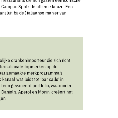
en restaurants die hun gasten een iconische
 de Campari Spritz dé ultieme keuze. Een
aansluit bij de Italiaanse manier van
lijke drankenimporteur die zich richt
nternationale topmerken op de
maat gemaakte merkprogramma’s
anaal wat leidt tot ‘bar calls’ in
Met een gevarieerd portfolio, waaronder
Daniel’s, Aperol en Monin, creëert het
gen.