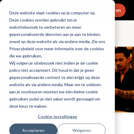
Menu
Abonneren
Deze website slaat cookies op je computer op.
Deze cookies worden gebruikt om je
websitebezoek te verbeteren en meer
gepersonaliseerde diensten aan je aan te bieden,
Dranken
zowel op deze website als via andere media. Zie ons
Privacybeleid voor meer informatie over de cookies
die we gebruiken.
Wij volgen je sitebezoek niet indien je de cookie
policy niet accepteert. Dit houd in dat je geen
gepersonaliseerde content te zien krijgt op deze
website als via andere media. Maar om te voldoen
aan je voorkeuren moeten we één kleine cookie
gebruiken zodat je niet vaker wordt gevraagd om
deze keus te maken.
Cookie-instellingen
Tags:
cocktails
,
evenementen
Accepteren
Weigeren
Gepubliceerd op: 19 augustus 2025