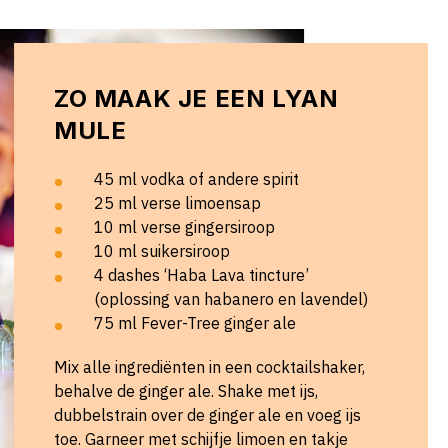
ZO MAAK JE EEN LYAN
MULE
45 ml vodka of andere spirit
25 ml verse limoensap
10 ml verse gingersiroop
10 ml suikersiroop
4 dashes ‘Haba Lava tincture’
(oplossing van habanero en lavendel)
75 ml Fever-Tree ginger ale
Mix alle ingrediënten in een cocktailshaker,
behalve de ginger ale. Shake met ijs,
dubbelstrain over de ginger ale en voeg ijs
toe. Garneer met schijfje limoen en takje