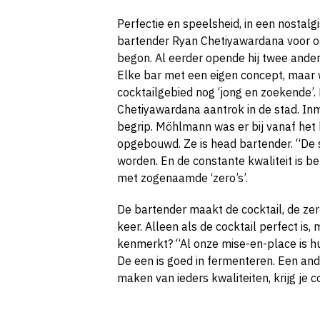
Perfectie en speelsheid, in een nostalg
bartender Ryan Chetiyawardana voor o
begon. Al eerder opende hij twee andere
Elke bar met een eigen concept, maar
cocktailgebied nog ‘jong en zoekende’. 
Chetiyawardana aantrok in de stad. Inmi
begrip. Möhlmann was er bij vanaf het
opgebouwd. Ze is head bartender. “De se
worden. En de constante kwaliteit is 
met zogenaamde ‘zero’s’.
De bartender maakt de cocktail, de ze
keer. Alleen als de cocktail perfect is,
kenmerkt? “Al onze mise-en-place is h
De een is goed in fermenteren. Een and
maken van ieders kwaliteiten, krijg je co