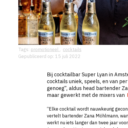
Tags:
promotioneel
,
cocktails
Gepubliceerd op: 15 juli 2022
Bij cocktailbar Super Lyan in Amst
cocktails uniek, speels, en van per
genoeg”, aldus head bartender Z
maar gewerkt met de mixers van
“Elke cocktail wordt nauwkeurig gecont
vertelt bartender Zana Möhlmann, wan
werkt nu iets langer dan twee jaar voo