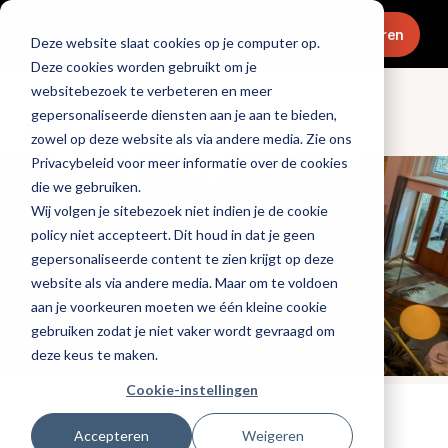
Menu
Abonneren
Deze website slaat cookies op je computer op.
Deze cookies worden gebruikt om je
websitebezoek te verbeteren en meer
gepersonaliseerde diensten aan je aan te bieden,
Dranken
zowel op deze website als via andere media. Zie ons
Privacybeleid voor meer informatie over de cookies
die we gebruiken.
Wij volgen je sitebezoek niet indien je de cookie
policy niet accepteert. Dit houd in dat je geen
gepersonaliseerde content te zien krijgt op deze
website als via andere media. Maar om te voldoen
aan je voorkeuren moeten we één kleine cookie
gebruiken zodat je niet vaker wordt gevraagd om
deze keus te maken.
Cookie-instellingen
Tags:
bier
Accepteren
Weigeren
Gepubliceerd op: 6 november 2024