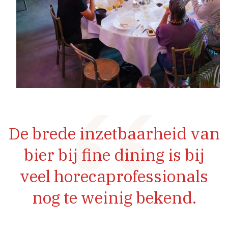
De brede inzetbaarheid van
bier bij fine dining is bij
veel horecaprofessionals
nog te weinig bekend.