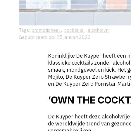
Tags:
promotioneel
,
cocktails
,
alcoholvrij
Gepubliceerd op: 25 januari 2022
Koninklijke De Kuyper heeft een n
klassieke cocktails zonder alcohol
smaak, mondgevoel en kick. Het 
Mojito, De Kuyper Zero Strawberry
en De Kuyper Zero Pornstar Martin
‘OWN THE COCKTA
De Kuyper heeft deze alcoholvrije
de wereldwijde trend van gezonde
vergemakkelijken.