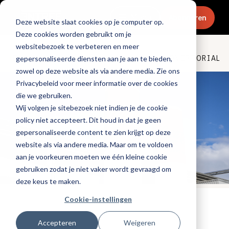
Menu
Abonneren
Deze website slaat cookies op je computer op.
Deze cookies worden gebruikt om je
websitebezoek te verbeteren en meer
Dranken
ADVERTORIAL
gepersonaliseerde diensten aan je aan te bieden,
zowel op deze website als via andere media. Zie ons
Privacybeleid voor meer informatie over de cookies
die we gebruiken.
Wij volgen je sitebezoek niet indien je de cookie
policy niet accepteert. Dit houd in dat je geen
gepersonaliseerde content te zien krijgt op deze
website als via andere media. Maar om te voldoen
aan je voorkeuren moeten we één kleine cookie
gebruiken zodat je niet vaker wordt gevraagd om
deze keus te maken.
Cookie-instellingen
Tags:
promotioneel
,
duurzaamheid
Gepubliceerd op: 18 september 2025
Accepteren
Weigeren