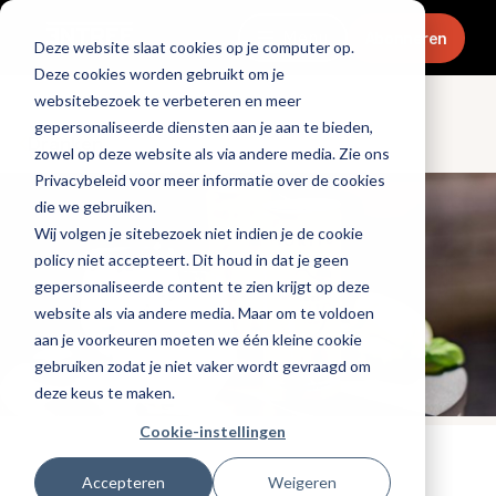
Menu
Abonneren
Deze website slaat cookies op je computer op.
Deze cookies worden gebruikt om je
websitebezoek te verbeteren en meer
gepersonaliseerde diensten aan je aan te bieden,
Dranken
zowel op deze website als via andere media. Zie ons
Privacybeleid voor meer informatie over de cookies
die we gebruiken.
Wij volgen je sitebezoek niet indien je de cookie
policy niet accepteert. Dit houd in dat je geen
gepersonaliseerde content te zien krijgt op deze
website als via andere media. Maar om te voldoen
aan je voorkeuren moeten we één kleine cookie
gebruiken zodat je niet vaker wordt gevraagd om
deze keus te maken.
Cookie-instellingen
Tags:
cocktails
Accepteren
Weigeren
Gepubliceerd op: 2 november 2021