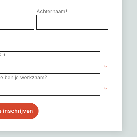
Achternaam
*
e?
*
rie ben je werkzaam?