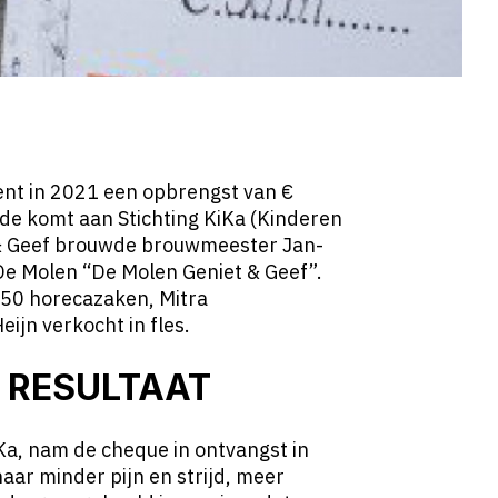
kent in 2021 een opbrengst van €
de komt aan Stichting KiKa (Kinderen
t & Geef brouwde brouwmeester Jan-
De Molen “De Molen Geniet & Geef”.
m 50 horecazaken, Mitra
ijn verkocht in fles.
 RESULTAAT
iKa, nam de cheque in ontvangst in
ar minder pijn en strijd, meer