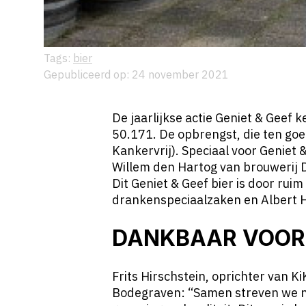
Tags:
bier
Gepubliceerd op: 24 november 2021
De jaarlijkse actie Geniet & Geef 
50.171. De opbrengst, die ten goe
Kankervrij). Speciaal voor Genie
Willem den Hartog van brouwerij 
Dit Geniet & Geef bier is door rui
drankenspeciaalzaken en Albert He
DANKBAAR VOOR
Frits Hirschstein, oprichter van K
Bodegraven: “Samen streven we na