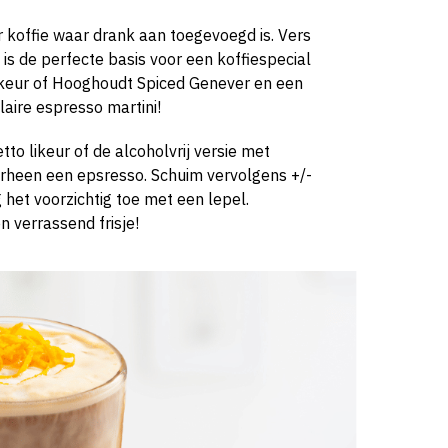
r koffie waar
drank aan toegevoegd is. V
ers
s de perfecte basis voor een koffiespecial
likeur of Hooghoudt Spiced Genever en een
laire espresso martini!
to likeur of de alcoholvrij versie met
erheen een epsresso. Schuim vervolgens +/-
het voorzichtig toe met een lepel.
 verrassend frisje!