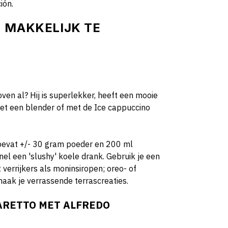
ión.
 MAKKELIJK TE
ven al? Hij is superlekker, heeft een mooie
met een blender of met de Ice cappuccino
 bevat +/- 30 gram poeder en 200 ml
el een 'slushy' koele drank. Gebruik je een
verrijkers als moninsiropen; oreo- of
aak je verrassende terrascreaties.
MARETTO MET ALFREDO