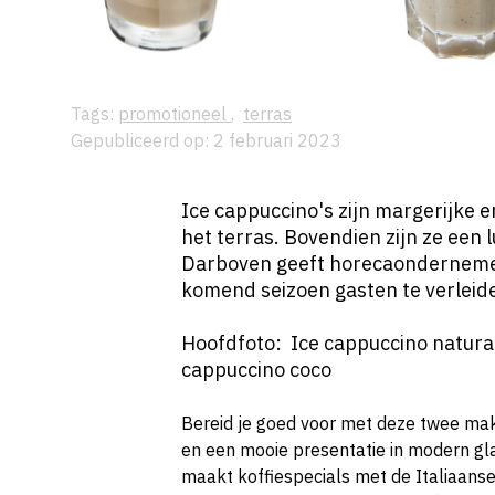
Tags:
promotioneel
,
terras
Gepubliceerd op: 2 februari 2023
Ice cappuccino's zijn margerijke 
het terras. Bovendien zijn ze een l
Darboven geeft horecaonderneme
komend seizoen gasten te verleid
Hoofdfoto: Ice cappuccino natural
cappuccino coco
Bereid je goed voor met deze twee mak
en een mooie presentatie in modern gla
maakt koffiespecials met de Italiaan