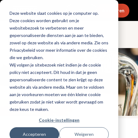
Menu
Abonneren
Deze website slaat cookies op je computer op.
Deze cookies worden gebruikt om je
websitebezoek te verbeteren en meer
gepersonaliseerde diensten aan je aan te bieden,
Dranken
zowel op deze website als via andere media. Zie ons
Privacybeleid voor meer informatie over de cookies
die we gebruiken.
Wij volgen je sitebezoek niet indien je de cookie
policy niet accepteert. Dit houd in dat je geen
gepersonaliseerde content te zien krijgt op deze
website als via andere media. Maar om te voldoen
aan je voorkeuren moeten we één kleine cookie
gebruiken zodat je niet vaker wordt gevraagd om
deze keus te maken.
Cookie-instellingen
Tags:
bier
,
alcoholvrij
Accepteren
Weigeren
Gepubliceerd op: 1 november 2021