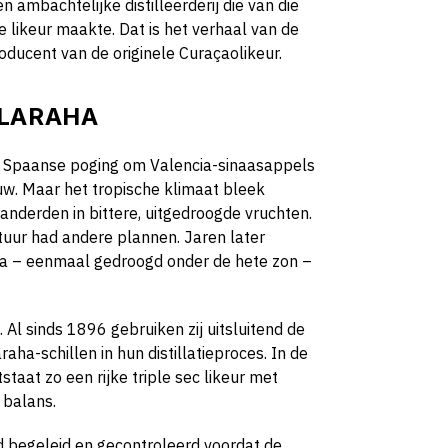
 ambachtelijke distilleerderij die van die
e likeur maakte. Dat is het verhaal van de
roducent van de originele Curaçaolikeur.
 LARAHA
en Spaanse poging om Valencia-sinaasappels
uw. Maar het tropische klimaat bleek
nderden in bittere, uitgedroogde vruchten.
tuur had andere plannen. Jaren later
ha – eenmaal gedroogd onder de hete zon –
 Al sinds 1896 gebruiken zij uitsluitend de
ha-schillen in hun distillatieproces. In de
tstaat zo een rijke triple sec likeur met
n balans.
d begeleid en gecontroleerd voordat de