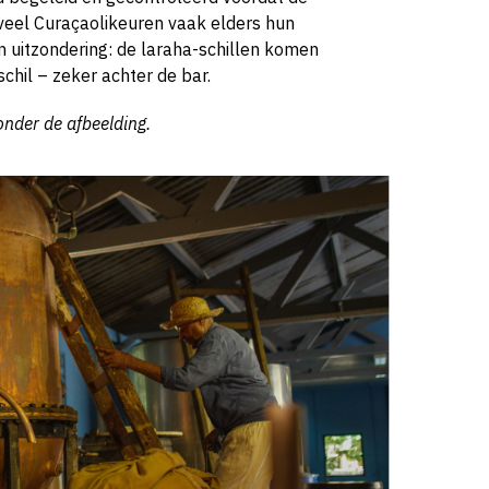
 veel Curaçaolikeuren vaak elders hun
een uitzondering: de laraha-schillen komen
chil – zeker achter de bar.
 onder de afbeelding.