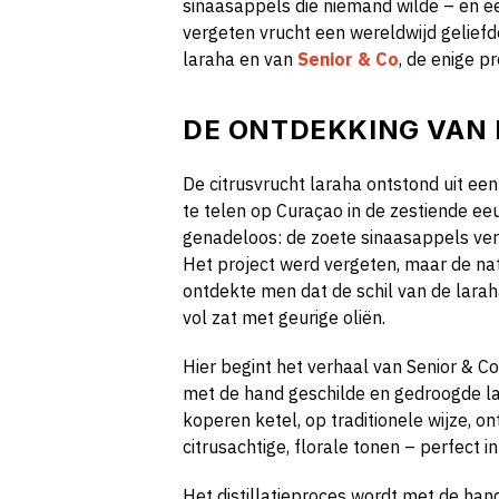
sinaasappels die niemand wilde – en een
vergeten vrucht een wereldwijd geliefd
laraha en van
Senior & Co
, de enige p
DE ONTDEKKING VAN
De citrusvrucht laraha ontstond uit e
te telen op Curaçao in de zestiende ee
genadeloos: de zoete sinaasappels vera
Het project werd vergeten, maar de na
ontdekte men dat de schil van de lara
vol zat met geurige oliën.
Hier begint het verhaal van Senior & Co.
met de hand geschilde en gedroogde lara
koperen ketel, op traditionele wijze, on
citrusachtige, florale tonen – perfect i
Het distillatieproces wordt met de han