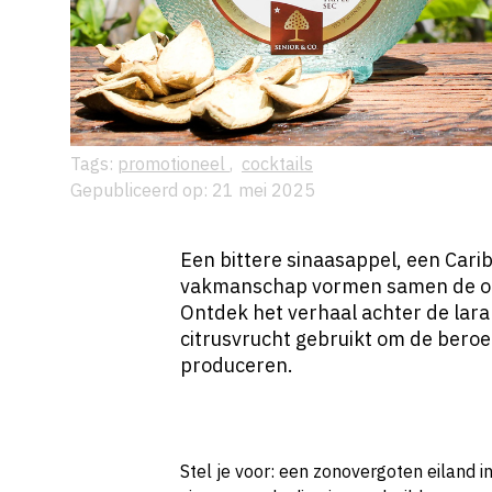
Tags:
promotioneel
,
cocktails
Gepubliceerd op: 21 mei 2025
Een bittere sinaasappel, een Carib
vakmanschap vormen samen de oor
Ontdek het verhaal achter de lar
citrusvrucht gebruikt om de beroe
produceren.
Stel je voor: een zonovergoten eiland 