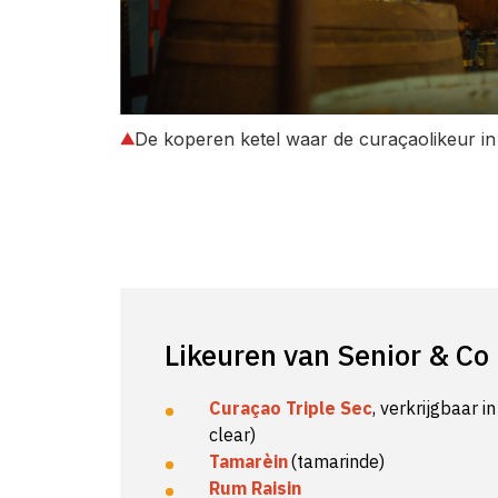
De koperen ketel waar de curaçaolikeur i
Likeuren van Senior & Co
Curaçao Triple Sec
, verkrijgbaar i
clear)
Tamarèin
(tamarinde)
Rum Raisin