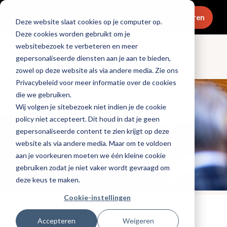
Menu
Abonneren
Deze website slaat cookies op je computer op.
Deze cookies worden gebruikt om je
websitebezoek te verbeteren en meer
gepersonaliseerde diensten aan je aan te bieden,
Dranken
zowel op deze website als via andere media. Zie ons
Privacybeleid voor meer informatie over de cookies
die we gebruiken.
Wij volgen je sitebezoek niet indien je de cookie
policy niet accepteert. Dit houd in dat je geen
gepersonaliseerde content te zien krijgt op deze
website als via andere media. Maar om te voldoen
aan je voorkeuren moeten we één kleine cookie
gebruiken zodat je niet vaker wordt gevraagd om
deze keus te maken.
Cookie-instellingen
Tags:
promotioneel
,
wijn
Accepteren
Weigeren
Gepubliceerd op: 15 december 2022