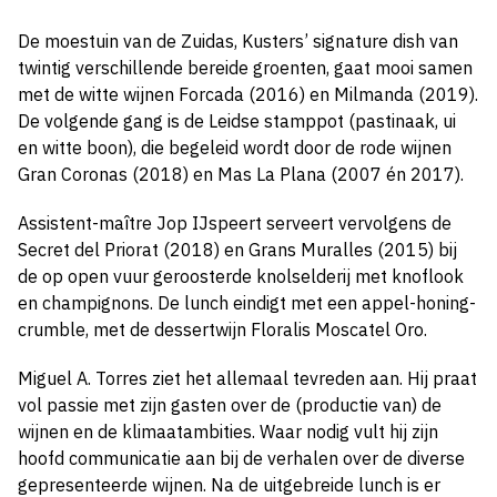
De moestuin van de Zuidas, Kusters’ signature dish van
twintig verschillende bereide groenten, gaat mooi samen
met de witte wijnen Forcada (2016) en Milmanda (2019).
De volgende gang is de Leidse stamppot (pastinaak, ui
en witte boon), die begeleid wordt door de rode wijnen
Gran Coronas (2018) en Mas La Plana (2007 én 2017).
Assistent-maître Jop IJspeert serveert vervolgens de
Secret del Priorat (2018) en Grans Muralles (2015) bij
de op open vuur geroosterde knolselderij met knoflook
en champignons. De lunch eindigt met een appel-honing-
crumble, met de dessertwijn Floralis Moscatel Oro.
Miguel A. Torres ziet het allemaal tevreden aan. Hij praat
vol passie met zijn gasten over de (productie van) de
wijnen en de klimaatambities. Waar nodig vult hij zijn
hoofd communicatie aan bij de verhalen over de diverse
gepresenteerde wijnen. Na de uitgebreide lunch is er