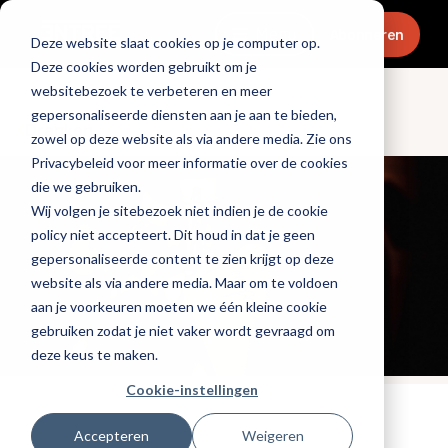
Menu
Abonneren
Deze website slaat cookies op je computer op.
Deze cookies worden gebruikt om je
websitebezoek te verbeteren en meer
gepersonaliseerde diensten aan je aan te bieden,
Dranken
zowel op deze website als via andere media. Zie ons
Privacybeleid voor meer informatie over de cookies
die we gebruiken.
Wij volgen je sitebezoek niet indien je de cookie
policy niet accepteert. Dit houd in dat je geen
gepersonaliseerde content te zien krijgt op deze
website als via andere media. Maar om te voldoen
aan je voorkeuren moeten we één kleine cookie
gebruiken zodat je niet vaker wordt gevraagd om
deze keus te maken.
Cookie-instellingen
Tags:
alcoholvrij
Accepteren
Weigeren
Gepubliceerd op: 21 juli 2022