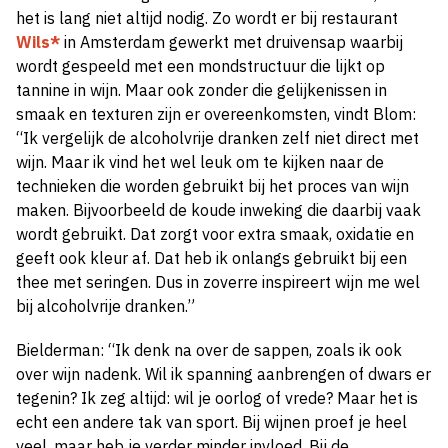
het is lang niet altijd nodig. Zo wordt er bij restaurant
Wils*
in Amsterdam gewerkt met druivensap waarbij
wordt gespeeld met een mondstructuur die lijkt op
tannine in wijn. Maar ook zonder die gelijkenissen in
smaak en texturen zijn er overeenkomsten, vindt Blom:
“Ik vergelijk de alcoholvrije dranken zelf niet direct met
wijn. Maar ik vind het wel leuk om te kijken naar de
technieken die worden gebruikt bij het proces van wijn
maken. Bijvoorbeeld de koude inweking die daarbij vaak
wordt gebruikt. Dat zorgt voor extra smaak, oxidatie en
geeft ook kleur af. Dat heb ik onlangs gebruikt bij een
thee met seringen. Dus in zoverre inspireert wijn me wel
bij alcoholvrije dranken.”
Bielderman: “Ik denk na over de sappen, zoals ik ook
over wijn nadenk. Wil ik spanning aanbrengen of dwars er
tegenin? Ik zeg altijd: wil je oorlog of vrede? Maar het is
echt een andere tak van sport. Bij wijnen proef je heel
veel, maar heb je verder minder invloed. Bij de