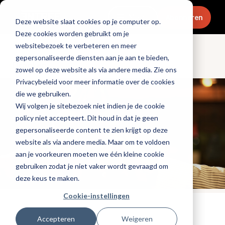
Menu
Abonneren
Deze website slaat cookies op je computer op.
Deze cookies worden gebruikt om je
websitebezoek te verbeteren en meer
gepersonaliseerde diensten aan je aan te bieden,
Dranken
zowel op deze website als via andere media. Zie ons
Privacybeleid voor meer informatie over de cookies
die we gebruiken.
Wij volgen je sitebezoek niet indien je de cookie
policy niet accepteert. Dit houd in dat je geen
gepersonaliseerde content te zien krijgt op deze
website als via andere media. Maar om te voldoen
aan je voorkeuren moeten we één kleine cookie
gebruiken zodat je niet vaker wordt gevraagd om
deze keus te maken.
Cookie-instellingen
Tags:
bier
,
evenementen
Accepteren
Weigeren
Gepubliceerd op: 30 augustus 2022