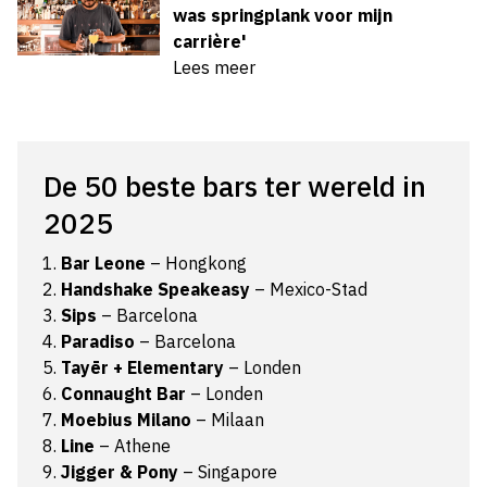
was springplank voor mijn
carrière'
Lees meer
De 50 beste bars ter wereld in
2025
Bar Leone
– Hongkong
Handshake
Speakeasy
– Mexico-Stad
Sips
– Barcelona
Paradiso
– Barcelona
Tayēr + Elementary
– Londen
Connaught Bar
– Londen
Moebius Milano
– Milaan
Line
– Athene
Jigger & Pony
– Singapore