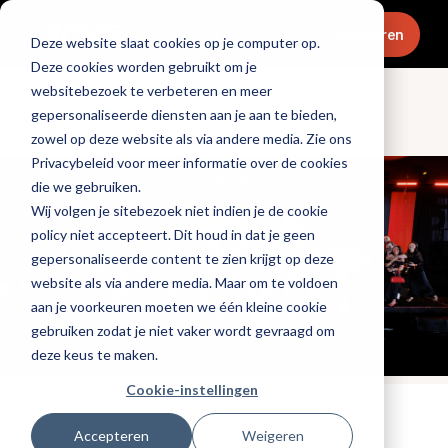
Menu
Abonneren
Deze website slaat cookies op je computer op.
Deze cookies worden gebruikt om je
websitebezoek te verbeteren en meer
gepersonaliseerde diensten aan je aan te bieden,
Dranken
zowel op deze website als via andere media. Zie ons
Privacybeleid voor meer informatie over de cookies
die we gebruiken.
Wij volgen je sitebezoek niet indien je de cookie
policy niet accepteert. Dit houd in dat je geen
gepersonaliseerde content te zien krijgt op deze
website als via andere media. Maar om te voldoen
aan je voorkeuren moeten we één kleine cookie
gebruiken zodat je niet vaker wordt gevraagd om
deze keus te maken.
Cookie-instellingen
Tags:
cocktails
Accepteren
Weigeren
Gepubliceerd op: 9 oktober 2025