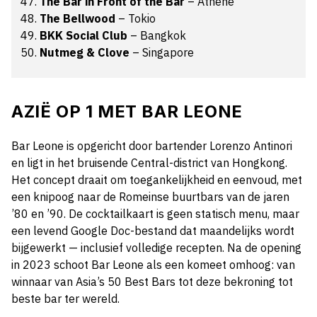
The Bar in Front of the Bar
– Athene
The Bellwood
– Tokio
BKK Social Club
– Bangkok
Nutmeg & Clove
– Singapore
AZIË OP 1 MET BAR LEONE
Bar Leone is opgericht door bartender Lorenzo Antinori
en ligt in het bruisende Central-district van Hongkong.
Het concept draait om toegankelijkheid en eenvoud, met
een knipoog naar de Romeinse buurtbars van de jaren
’80 en ’90. De cocktailkaart is geen statisch menu, maar
een levend Google Doc-bestand dat maandelijks wordt
bijgewerkt — inclusief volledige recepten. Na de opening
in 2023 schoot Bar Leone als een komeet omhoog: van
winnaar van Asia’s 50 Best Bars tot deze bekroning tot
beste bar ter wereld.