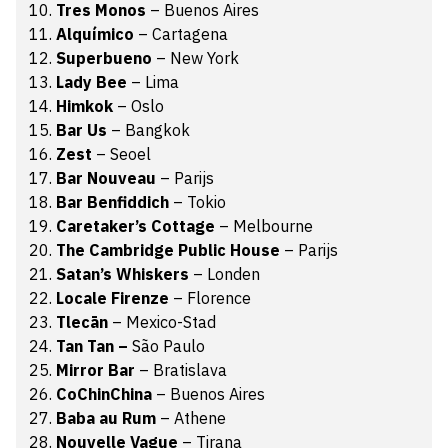
Tres Monos
– Buenos Aires
Alquímico
– Cartagena
Superbueno
– New York
Lady Bee
– Lima
Himkok
– Oslo
Bar Us
– Bangkok
Zest
– Seoel
Bar Nouveau
– Parijs
Bar Benfiddich
– Tokio
Caretaker’s Cottage
– Melbourne
The Cambridge Public House
– Parijs
Satan’s Whiskers
– Londen
Locale Firenze
– Florence
Tlecān
– Mexico-Stad
Tan Tan –
São Paulo
Mirror Bar
– Bratislava
CoChinChina
– Buenos Aires
Baba au Rum
– Athene
Nouvelle Vague
– Tirana