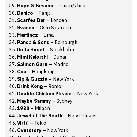
Hope & Sesame –
Guangzhou
Danico
– Parijs
Scarfes Bar
– Londen
Svanen
– Oslo Sastrería
Martinez
– Lima
Panda & Sons
– Edinburgh
Röda Huset
– Stockholm
Mimi Kakushi
– Dubai
Salmon Guru
– Madrid
Coa
– Hongkong
Sip & Guzzle –
New York
Drink Kong
– Rome
Double Chicken Please
– New York
Maybe Sammy
– Sydney
1930
– Milaan
Jewel of the South
– New Orleans
Virtù
– Tokio
Overstory
– New York