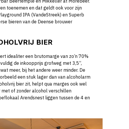
rbar Beertemple en Mikkeller at Morebeer.
eren toenemen en dat geldt ook voor zijn
 Playground IPA (VandeStreek) en Superb
iverse bieren van de Deense brouwer
HOLVRIJ BIER
eert idealiter een brutomarge van zo’n 70%
gvuldig de inkoopprijs grofweg met 3,5”,
et wat meer, bij het andere weer minder. De
ijvoorbeeld een stuk lager dan van alcoholarm
oholvrij bier zit, helpt qua marges ook wel
r met of zonder alcohol verschillen
roeflokaal Arendsnest liggen tussen de 4 en