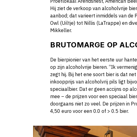
Proeflokaal Arendsnest, American Bee
Hij ziet de verkoop van alcoholvrije bi
aanbod; dat varieert inmiddels van de
Owl (Uiltje) tot Nillis (LaTrappe) en d
Mikkeller.
BRUTOMARGE OP ALCO
De bierpionier van het eerste uur hant
op zijn alcoholvrije bieren. “Ik vermeni
zegt hij. Bij het ene soort bier is dat n
inkoopprijs van alcoholvrij pils ligt b
speciaalbier. Dat er geen accijns op alc
mee – de prijzen voor een speciaal bie
doorgaans niet zo veel. De prijzen in P
4,50 euro voor een 0.0 of > 0.5 bier.