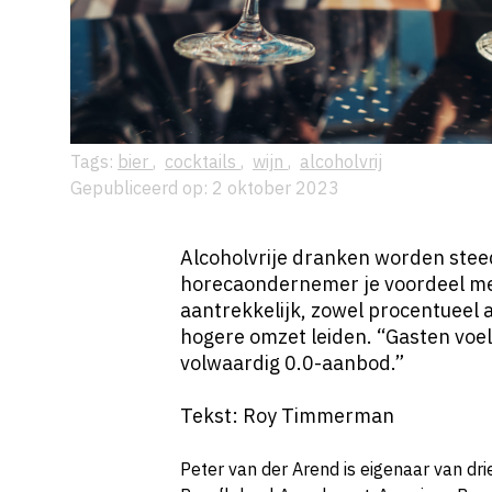
Tags:
bier
,
cocktails
,
wijn
,
alcoholvrij
Gepubliceerd op: 2 oktober 2023
Alcoholvrije dranken worden steed
horecaondernemer je voordeel me
aantrekkelijk, zowel procentueel a
hogere omzet leiden. “Gasten voe
volwaardig 0.0-aanbod.”
Tekst: Roy Timmerman
Peter van der Arend is eigenaar van dr