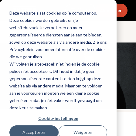
Menu
Abonneren
Deze website slaat cookies op je computer op.
Deze cookies worden gebruikt om je
websitebezoek te verbeteren en meer
Dranken
gepersonaliseerde diensten aan je aan te bieden,
zowel op deze website als via andere media. Zie ons
Privacybeleid voor meer informatie over de cookies
die we gebruiken.
Wij volgen je sitebezoek niet indien je de cookie
policy niet accepteert. Dit houd in dat je geen
gepersonaliseerde content te zien krijgt op deze
website als via andere media. Maar om te voldoen
aan je voorkeuren moeten we één kleine cookie
gebruiken zodat je niet vaker wordt gevraagd om
deze keus te maken.
Cookie-instellingen
Tags:
promotioneel
,
koffie
Gepubliceerd op: 8 oktober 2025
Accepteren
Weigeren