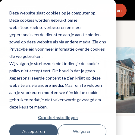
Menu
Abonneren
Deze website slaat cookies op je computer op.
Deze cookies worden gebruikt om je
websitebezoek te verbeteren en meer
gepersonaliseerde diensten aan je aan te bieden,
Openingen & design
zowel op deze website als via andere media. Zie ons
Privacybeleid voor meer informatie over de cookies
die we gebruiken.
Wij volgen je sitebezoek niet indien je de cookie
policy niet accepteert. Dit houd in dat je geen
gepersonaliseerde content te zien krijgt op deze
website als via andere media. Maar om te voldoen
aan je voorkeuren moeten we één kleine cookie
gebruiken zodat je niet vaker wordt gevraagd om
deze keus te maken.
Cookie-instellingen
Tags:
nieuwe-zaken
Accepteren
Weigeren
Gepubliceerd op: 11 mei 2026