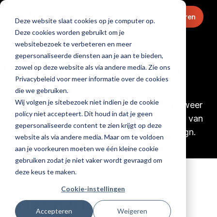
Menu
Abonneren
Deze website slaat cookies op je computer op.
Deze cookies worden gebruikt om je
Home
websitebezoek te verbeteren en meer
gepersonaliseerde diensten aan je aan te bieden,
OPENINGEN & DESIGN
zowel op deze website als via andere media. Zie ons
Privacybeleid voor meer informatie over de cookies
die we gebruiken.
Op deze pagina lees je alles over nieuwe
Wij volgen je sitebezoek niet indien je de cookie
horecazaken en zaken die na een re-styling weer
policy niet accepteert. Dit houd in dat je geen
open zijn. Verder houden we je op de hoogte van
gepersonaliseerde content te zien krijgt op deze
alle trends en nieuws op het gebied van design.
website als via andere media. Maar om te voldoen
aan je voorkeuren moeten we één kleine cookie
gebruiken zodat je niet vaker wordt gevraagd om
deze keus te maken.
Cookie-instellingen
ALLES OVER MENU-
Accepteren
Weigeren