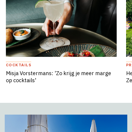
COCKTAILS
P
Misja Vorstermans: 'Zo krijg je meer marge
He
op cocktails'
Ze