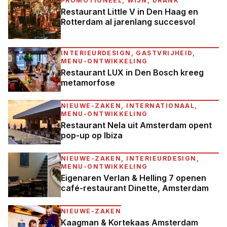
PROMOTIONEEL, WIJN, DRANK
Restaurant Little V in Den Haag en
Rotterdam al jarenlang succesvol
INTERIEURDESIGN, GASTVRIJHEID,
MENU-ONTWIKKELING
Restaurant LUX in Den Bosch kreeg
metamorfose
NIEUWE-ZAKEN, INTERNATIONAAL,
MENU-ONTWIKKELING
Restaurant Nela uit Amsterdam opent
pop-up op Ibiza
NIEUWE-ZAKEN, INTERIEURDESIGN,
MENU-ONTWIKKELING
Eigenaren Verlan & Helling 7 openen
café-restaurant Dinette, Amsterdam
NIEUWE-ZAKEN
Kaagman & Kortekaas Amsterdam