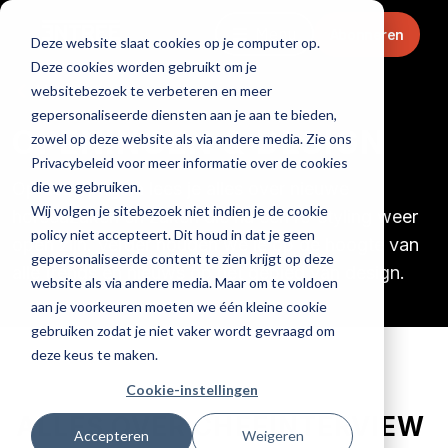
Menu
Abonneren
Deze website slaat cookies op je computer op.
Deze cookies worden gebruikt om je
Home
websitebezoek te verbeteren en meer
gepersonaliseerde diensten aan je aan te bieden,
OPENINGEN & DESIGN
zowel op deze website als via andere media. Zie ons
Privacybeleid voor meer informatie over de cookies
die we gebruiken.
Op deze pagina lees je alles over nieuwe
Wij volgen je sitebezoek niet indien je de cookie
horecazaken en zaken die na een re-styling weer
policy niet accepteert. Dit houd in dat je geen
open zijn. Verder houden we je op de hoogte van
gepersonaliseerde content te zien krijgt op deze
alle trends en nieuws op het gebied van design.
website als via andere media. Maar om te voldoen
aan je voorkeuren moeten we één kleine cookie
gebruiken zodat je niet vaker wordt gevraagd om
deze keus te maken.
Cookie-instellingen
ALLES OVER CHEFINTERVIEW
Accepteren
Weigeren