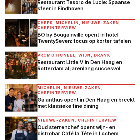
Restaurant Tesoro de Lucie: Spaanse
sfeer in Eindhoven
CHEFS, MICHELIN, NIEUWE-ZAKEN,
CHEFINTERVIEW
BO by Bougainville opent in hotel
TwentySeven: focus op korter tafelen
PROMOTIONEEL, WIJN, DRANK
Restaurant Little V in Den Haag en
Rotterdam al jarenlang succesvol
MICHELIN, NIEUWE-ZAKEN,
CHEFINTERVIEW
Galanthus opent in Den Haag en breekt
met klassieke fine dining
NIEUWE-ZAKEN, CHEFINTERVIEW
Oud sterrenchef opent wijn- en
bistrobar Café la Tête in Lochem