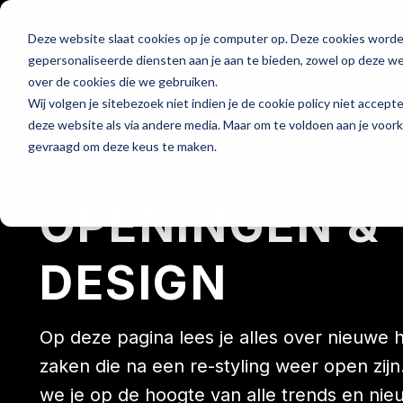
Deze website slaat cookies op je computer op. Deze cookies word
Hét platform voor
gepersonaliseerde diensten aan je aan te bieden, zowel op deze web
de horeca
over de cookies die we gebruiken.
Wij volgen je sitebezoek niet indien je de cookie policy niet accept
deze website als via andere media. Maar om te voldoen aan je voor
gevraagd om deze keus te maken.
Home
OPENINGEN &
DESIGN
Op deze pagina lees je alles over nieuwe
zaken die na een re-styling weer open zij
we je op de hoogte van alle trends en nie