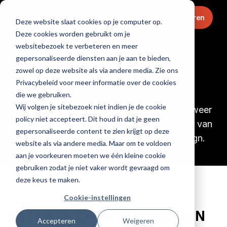
Menu
Abonneren
Deze website slaat cookies op je computer op.
Deze cookies worden gebruikt om je
Home
websitebezoek te verbeteren en meer
gepersonaliseerde diensten aan je aan te bieden,
OPENINGEN & DESIGN
zowel op deze website als via andere media. Zie ons
Privacybeleid voor meer informatie over de cookies
die we gebruiken.
Op deze pagina lees je alles over nieuwe
Wij volgen je sitebezoek niet indien je de cookie
horecazaken en zaken die na een re-styling weer
policy niet accepteert. Dit houd in dat je geen
open zijn. Verder houden we je op de hoogte van
gepersonaliseerde content te zien krijgt op deze
alle trends en nieuws op het gebied van design.
website als via andere media. Maar om te voldoen
aan je voorkeuren moeten we één kleine cookie
gebruiken zodat je niet vaker wordt gevraagd om
deze keus te maken.
Cookie-instellingen
ALLES OVER EVENEMENTEN
Accepteren
Weigeren