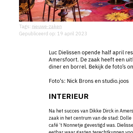
Tags:
nieuwe-zaken
Gepubliceerd op: 19 april 2023
Luc Dielissen opende half april re
Amersfoort. De zaak heeft een uit
diner en borrel. Bekijk de foto’s o
Foto's: Nick Brons en studio.joos
INTERIEUR
Na het succes van Dikke Dirck in Amer
zaak in het centrum van de stad: Dolle
café ‘t Nonnetje gevestigd was. Dieliss
eetbar waar gasten terechtkunnen voor