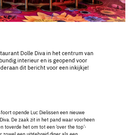
staurant Dolle Diva in het centrum van
bundig interieur en is geopend voor
nderaan dit bericht voor een inkijkje!
sfoort opende Luc Dielissen een nieuwe
 Diva. De zaak zit in het pand waar voorheen
en toverde het om tot een ‘over the top’-
 zowel een uitgebreid diner als een