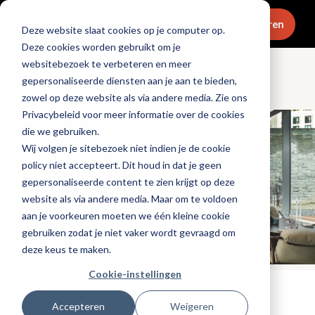
Menu
Abonneren
Deze website slaat cookies op je computer op.
Deze cookies worden gebruikt om je
websitebezoek te verbeteren en meer
gepersonaliseerde diensten aan je aan te bieden,
Openingen & design
zowel op deze website als via andere media. Zie ons
Privacybeleid voor meer informatie over de cookies
die we gebruiken.
Wij volgen je sitebezoek niet indien je de cookie
policy niet accepteert. Dit houd in dat je geen
gepersonaliseerde content te zien krijgt op deze
website als via andere media. Maar om te voldoen
aan je voorkeuren moeten we één kleine cookie
gebruiken zodat je niet vaker wordt gevraagd om
deze keus te maken.
Cookie-instellingen
Tags:
nieuwe-zaken
Accepteren
Weigeren
Gepubliceerd op: 10 augustus 2022