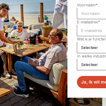
Voornaam
*
E-mailadres
*
Wat is je functi
In welke indust