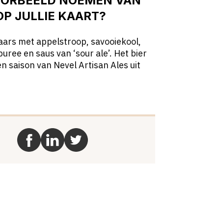
VOORBEELD NOEMEN VAN
OP JULLIE KAART?
aars met appelstroop, savooiekool,
uree en saus van ‘sour ale’. Het bier
en saison van Nevel Artisan Ales uit