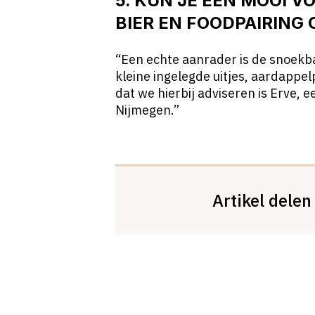
5. KUN JE EEN MOOI 
BIER EN FOODPAIRING 
“Een echte aanrader is de snoekb
kleine ingelegde uitjes, aardappelp
dat we hierbij adviseren is Erve, e
Nijmegen.”
Artikel delen