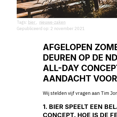
Tags:
bier
,
nieuwe-zaken
Gepubliceerd op: 2 november 2021
AFGELOPEN ZOME
DEUREN OP DE N
ALL-DAY CONCEP
AANDACHT VOOR 
Wij stelden vijf vragen aan Tim J
1. BIER SPEELT EEN BE
CONCEPT. HOE IS DE 