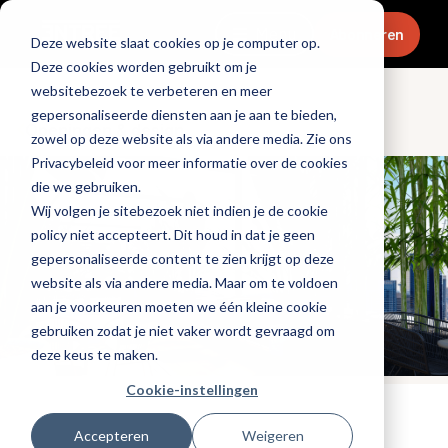
Menu
Abonneren
Deze website slaat cookies op je computer op.
Deze cookies worden gebruikt om je
websitebezoek te verbeteren en meer
gepersonaliseerde diensten aan je aan te bieden,
Openingen & design
zowel op deze website als via andere media. Zie ons
Privacybeleid voor meer informatie over de cookies
die we gebruiken.
Wij volgen je sitebezoek niet indien je de cookie
policy niet accepteert. Dit houd in dat je geen
gepersonaliseerde content te zien krijgt op deze
website als via andere media. Maar om te voldoen
aan je voorkeuren moeten we één kleine cookie
gebruiken zodat je niet vaker wordt gevraagd om
deze keus te maken.
Cookie-instellingen
Tags:
hotels
,
nieuwe-zaken
Accepteren
Weigeren
Gepubliceerd op: 5 april 2022