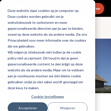
Menu
Abonneren
Deze website slaat cookies op je computer op.
Deze cookies worden gebruikt om je
websitebezoek te verbeteren en meer
gepersonaliseerde diensten aan je aan te bieden,
Openingen & design
zowel op deze website als via andere media. Zie ons
Privacybeleid voor meer informatie over de cookies
die we gebruiken.
Wij volgen je sitebezoek niet indien je de cookie
policy niet accepteert. Dit houd in dat je geen
gepersonaliseerde content te zien krijgt op deze
website als via andere media. Maar om te voldoen
aan je voorkeuren moeten we één kleine cookie
gebruiken zodat je niet vaker wordt gevraagd om
deze keus te maken.
Cookie-instellingen
Tags:
nieuwe-zaken
,
ketens
Accepteren
Weigeren
Gepubliceerd op: 1 oktober 2025