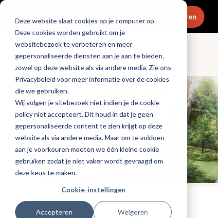
Menu
Abonneren
Deze website slaat cookies op je computer op.
Deze cookies worden gebruikt om je
websitebezoek te verbeteren en meer
gepersonaliseerde diensten aan je aan te bieden,
Openingen & design
zowel op deze website als via andere media. Zie ons
Privacybeleid voor meer informatie over de cookies
die we gebruiken.
Wij volgen je sitebezoek niet indien je de cookie
policy niet accepteert. Dit houd in dat je geen
gepersonaliseerde content te zien krijgt op deze
website als via andere media. Maar om te voldoen
aan je voorkeuren moeten we één kleine cookie
gebruiken zodat je niet vaker wordt gevraagd om
deze keus te maken.
Cookie-instellingen
Tags:
hotels
,
nieuwe-zaken
Accepteren
Weigeren
Gepubliceerd op: 19 februari 2022