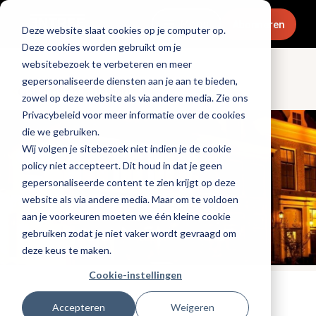
Menu
Abonneren
Deze website slaat cookies op je computer op.
Deze cookies worden gebruikt om je
websitebezoek te verbeteren en meer
gepersonaliseerde diensten aan je aan te bieden,
Openingen & design
zowel op deze website als via andere media. Zie ons
Privacybeleid voor meer informatie over de cookies
die we gebruiken.
Wij volgen je sitebezoek niet indien je de cookie
policy niet accepteert. Dit houd in dat je geen
gepersonaliseerde content te zien krijgt op deze
website als via andere media. Maar om te voldoen
aan je voorkeuren moeten we één kleine cookie
gebruiken zodat je niet vaker wordt gevraagd om
deze keus te maken.
Cookie-instellingen
Tags:
michelin
Accepteren
Weigeren
Gepubliceerd op: 2 januari 2018