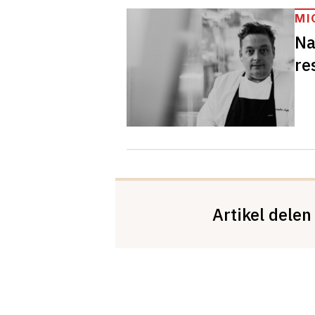
MI
Na
re
Artikel delen