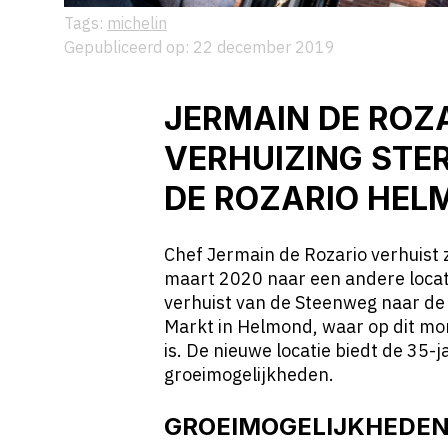
Tags:
michelin
Gepubliceerd op: 22 december 2019
JERMAIN DE ROZ
VERHUIZING STE
DE ROZARIO
HELM
Chef Jermain de Rozario verhuist 
maart 2020 naar een andere locat
verhuist van de Steenweg naar de
Markt in Helmond, waar op dit mo
is. De nieuwe locatie biedt de 35
groeimogelijkheden.
GROEIMOGELIJKHEDE