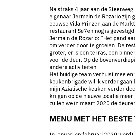
Na straks 4 jaar aan de Steenweg g
eigenaar Jermain de Rozario zijn 
eeuwse Villa Prinzen aan de Mark
restaurant Se7en nog is gevestigd
Jermain de Rozario: “Het pand aa
om verder door te groeien. De res
groter, er is een terras, een binn
voor de deur. Op de bovenverdiepin
andere activiteiten.
Het huidige team verhuist mee en 
keukenbrigade wil ik verder gaan
mijn Aziatische keuken verder doo
krijgen op de nieuwe locatie meer 
zullen we in maart 2020 de deure
MENU MET HET BESTE 
In januari en februari 2020 wordt