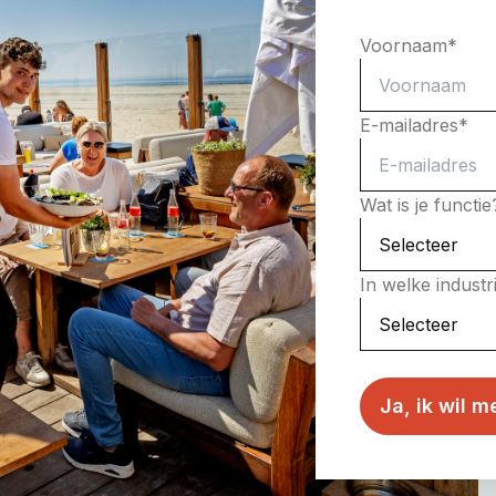
Voornaam
*
E-mailadres
*
Wat is je functi
In welke indust