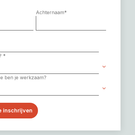
Achternaam
*
e?
*
rie ben je werkzaam?