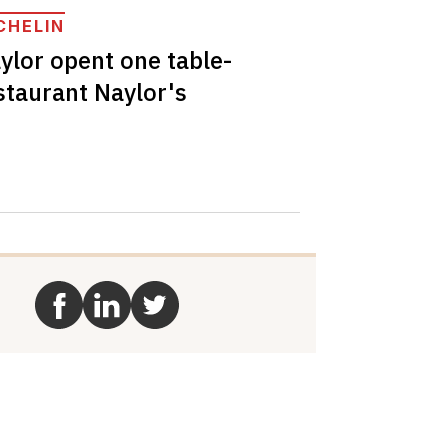
CHELIN
ylor opent one table-
staurant Naylor's