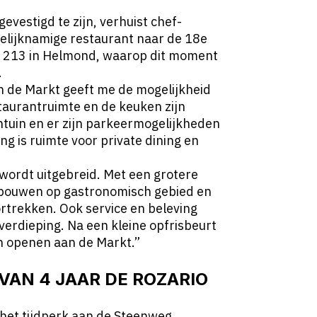
evestigd te zijn, verhuist chef-
gelijknamige restaurant naar de 18e
t 213 in Helmond, waarop dit moment
.
n de Markt geeft me de mogelijkheid
taurantruimte en de keuken zijn
entuin en er zijn parkeermogelijkheden
g is ruimte voor private dining en
wordt uitgebreid. Met een grotere
 bouwen op gastronomisch gebied en
rtrekken. Ook service en beleving
verdieping. Na een kleine opfrisbeurt
n openen aan de Markt.”
VAN 4 JAAR DE ROZARIO
 het tijdperk aan de Steenweg