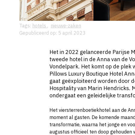
Tags:
hotels
,
nieuwe-zaken
Gepubliceerd op: 5 april 2023
Het in 2022 gelanceerde Parijse 
tweede hotel in de Anna van de Vo
Vondelpark. Het komt op de plek 
Pillows
Luxury Boutique Hotel Ann
gaat geëxploiteerd worden door d
Hospitality van Marin Hendricks. M
ondergaat een geleidelijke transfo
Het viersterrenboetiekhotel aan de An
moment al gasten. De komende maanden
transformatie, waarna het jonge en vo
augustus officieel ten doop gehouden 