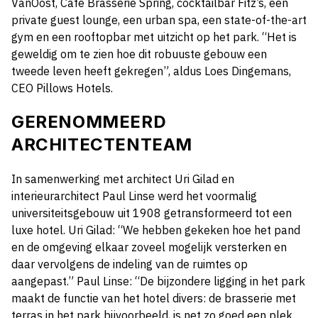
VanOost, Cafe Brasserie Spring, cocktailbar Fitz’s, een
private guest lounge, een urban spa, een state-of-the-art
gym en een rooftopbar met uitzicht op het park. “Het is
geweldig om te zien hoe dit robuuste gebouw een
tweede leven heeft gekregen”, aldus Loes Dingemans,
CEO Pillows Hotels.
GERENOMMEERD
ARCHITECTENTEAM
In samenwerking met architect Uri Gilad en
interieurarchitect Paul Linse werd het voormalig
universiteitsgebouw uit 1908 getransformeerd tot een
luxe hotel. Uri Gilad: “We hebben gekeken hoe het pand
en de omgeving elkaar zoveel mogelijk versterken en
daar vervolgens de indeling van de ruimtes op
aangepast.” Paul Linse: “De bijzondere ligging in het park
maakt de functie van het hotel divers: de brasserie met
terras in het park bijvoorbeeld, is net zo goed een plek