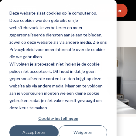
Menu
Abonneren
Deze website slaat cookies op je computer op.
Deze cookies worden gebruikt om je
websitebezoek te verbeteren en meer
gepersonaliseerde diensten aan je aan te bieden,
Openingen & design
zowel op deze website als via andere media. Zie ons
Privacybeleid voor meer informatie over de cookies
die we gebruiken.
Wij volgen je sitebezoek niet indien je de cookie
policy niet accepteert. Dit houd in dat je geen
gepersonaliseerde content te zien krijgt op deze
website als via andere media. Maar om te voldoen
aan je voorkeuren moeten we één kleine cookie
gebruiken zodat je niet vaker wordt gevraagd om
deze keus te maken.
Cookie-instellingen
Tags:
hotels
,
interieurdesign
Accepteren
Weigeren
Gepubliceerd op: 27 oktober 2022