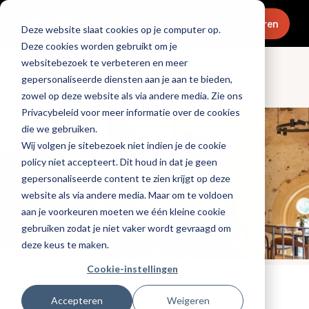
Menu
Abonneren
Deze website slaat cookies op je computer op.
Deze cookies worden gebruikt om je
websitebezoek te verbeteren en meer
gepersonaliseerde diensten aan je aan te bieden,
Openingen & design
zowel op deze website als via andere media. Zie ons
Privacybeleid voor meer informatie over de cookies
die we gebruiken.
Wij volgen je sitebezoek niet indien je de cookie
policy niet accepteert. Dit houd in dat je geen
gepersonaliseerde content te zien krijgt op deze
website als via andere media. Maar om te voldoen
aan je voorkeuren moeten we één kleine cookie
gebruiken zodat je niet vaker wordt gevraagd om
deze keus te maken.
Cookie-instellingen
Tags:
nieuwe-zaken
Accepteren
Weigeren
Gepubliceerd op: 16 december 2021