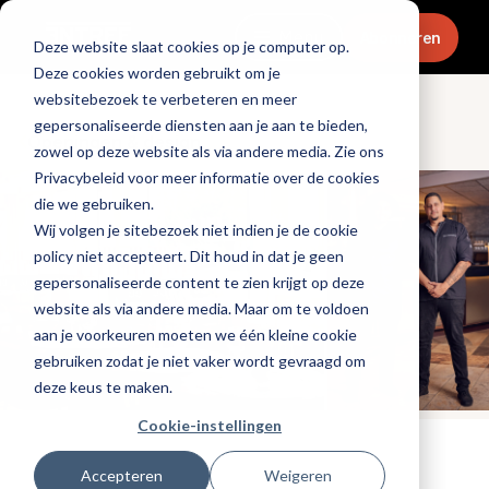
Menu
Abonneren
Deze website slaat cookies op je computer op.
Deze cookies worden gebruikt om je
websitebezoek te verbeteren en meer
gepersonaliseerde diensten aan je aan te bieden,
Openingen & design
zowel op deze website als via andere media. Zie ons
Privacybeleid voor meer informatie over de cookies
die we gebruiken.
Wij volgen je sitebezoek niet indien je de cookie
policy niet accepteert. Dit houd in dat je geen
gepersonaliseerde content te zien krijgt op deze
website als via andere media. Maar om te voldoen
aan je voorkeuren moeten we één kleine cookie
gebruiken zodat je niet vaker wordt gevraagd om
deze keus te maken.
Cookie-instellingen
Tags:
nieuwe-zaken
Accepteren
Weigeren
Gepubliceerd op: 19 januari 2026