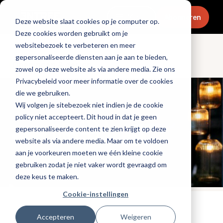
Menu
Abonneren
Deze website slaat cookies op je computer op.
Deze cookies worden gebruikt om je
websitebezoek te verbeteren en meer
gepersonaliseerde diensten aan je aan te bieden,
Openingen & design
zowel op deze website als via andere media. Zie ons
Privacybeleid voor meer informatie over de cookies
die we gebruiken.
Wij volgen je sitebezoek niet indien je de cookie
policy niet accepteert. Dit houd in dat je geen
gepersonaliseerde content te zien krijgt op deze
website als via andere media. Maar om te voldoen
aan je voorkeuren moeten we één kleine cookie
gebruiken zodat je niet vaker wordt gevraagd om
deze keus te maken.
Cookie-instellingen
Tags:
nieuwe-zaken
Accepteren
Weigeren
Gepubliceerd op: 13 juli 2021