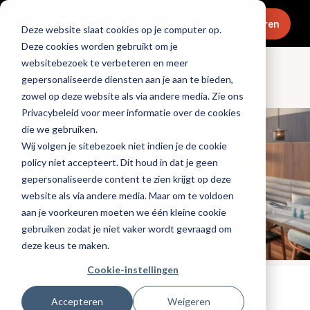
Menu
Abonneren
Deze website slaat cookies op je computer op.
Deze cookies worden gebruikt om je
websitebezoek te verbeteren en meer
gepersonaliseerde diensten aan je aan te bieden,
Openingen & design
zowel op deze website als via andere media. Zie ons
Privacybeleid voor meer informatie over de cookies
die we gebruiken.
Wij volgen je sitebezoek niet indien je de cookie
policy niet accepteert. Dit houd in dat je geen
gepersonaliseerde content te zien krijgt op deze
website als via andere media. Maar om te voldoen
aan je voorkeuren moeten we één kleine cookie
gebruiken zodat je niet vaker wordt gevraagd om
deze keus te maken.
Cookie-instellingen
Tags:
hotels
,
nieuwe-zaken
Accepteren
Weigeren
Gepubliceerd op: 26 april 2023